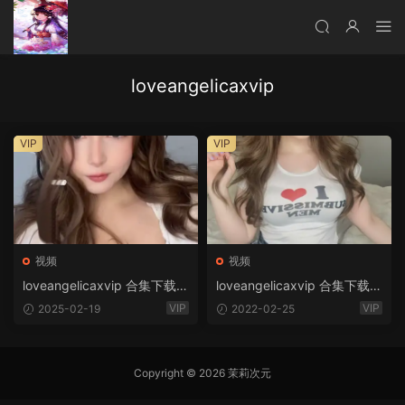
loveangelicaxvip
VIP
VIP
视频
视频
loveangelicaxvip 合集下载
loveangelicaxvip 合集下载
[60.81G]
[60.81G]
VIP
VIP
2025-02-19
2022-02-25
Copyright © 2026 茉莉次元