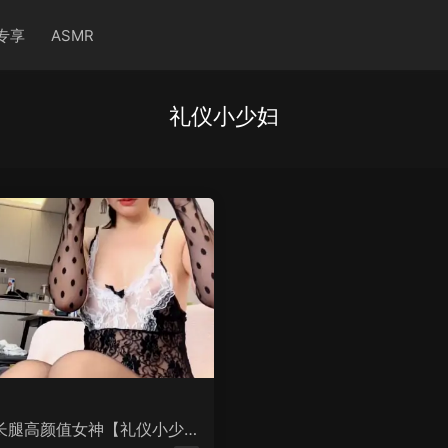
专享
ASMR
礼仪小少妇
长腿高颜值女神【礼仪小少