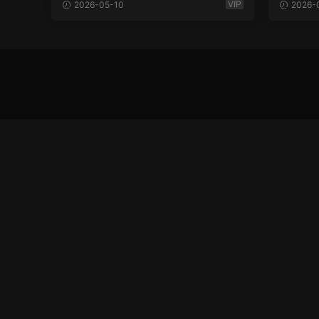
V/6.24G]
妇】[8V
VIP
2026-05-10
2026-