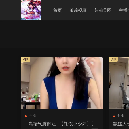
首页
茉莉视频
茉莉美图
主播
VIP
VIP
主播
主播
~高端气质御姐~【礼仪小少妇】[6
黑丝大