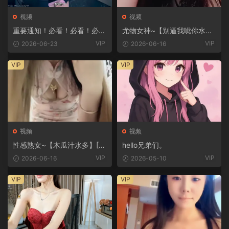
视频
视频
重要通知！必看！必看！必
尤物女神~【别逼我呲你水】
看！
[7V/9.3G]
VIP
VIP
2026-06-23
2026-06-16
VIP
VIP
视频
视频
性感熟女~【木瓜汁水多】[6
hello兄弟们。
V/3.06G]
VIP
VIP
2026-06-16
2026-05-10
VIP
VIP