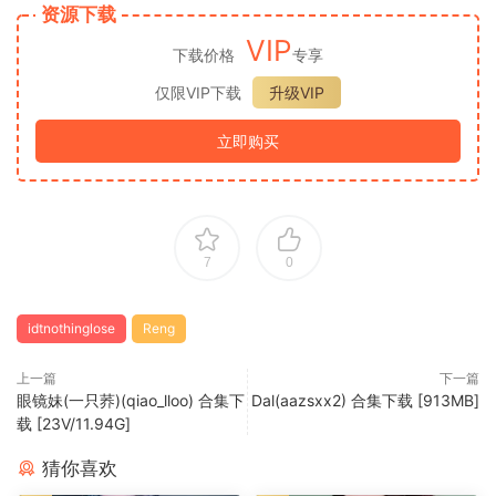
资源下载
VIP
下载价格
专享
仅限VIP下载
升级VIP
立即购买
7
0
idtnothinglose
Reng
上一篇
下一篇
眼镜妹(一只荞)(qiao_lloo) 合集下
Dal(aazsxx2) 合集下载 [913MB]
载 [23V/11.94G]
猜你喜欢