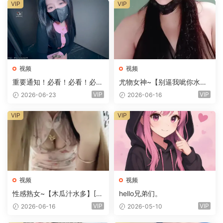
VIP
VIP
视频
视频
重要通知！必看！必看！必
尤物女神~【别逼我呲你水】
看！
[7V/9.3G]
VIP
VIP
2026-06-23
2026-06-16
VIP
VIP
视频
视频
性感熟女~【木瓜汁水多】[6
hello兄弟们。
V/3.06G]
VIP
VIP
2026-06-16
2026-05-10