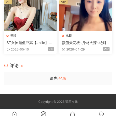
VIP
VIP
视频
视频
ST女神颜值巨高【Joliie】极
颜值天花板~身材火辣~绝对
致的美太好看了 [2V/1.86G]
女神~【橙橙】[5V/3.2G]
VIP
VIP
2026-05-10
2026-04-29
评论
0
请先
登录
Copyright © 2026 茉莉次元