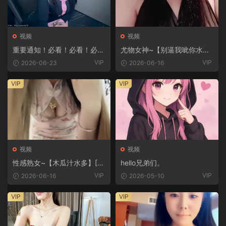
视频
视频
重要通知！必看！必看！必
尤物女神~【别逼我呲你水】
看！
[7V/9.3G]
VIP
VIP
2026-06-23
2026-06-16
VIP
VIP
视频
视频
性感熟女~【木瓜汁水多】[6
hello兄弟们。
V/3.06G]
VIP
VIP
2026-06-16
2026-05-10
VIP
VIP