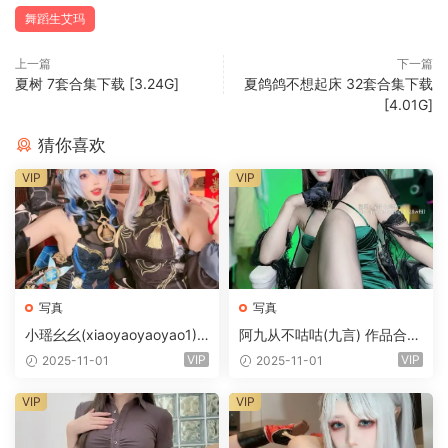
舞蹈生艾玛
上一篇
下一篇
夏树 7套合集下载 [3.24G]
夏鸽鸽不想起床 32套合集下载
[4.01G]
猜你喜欢
VIP
VIP
写真
写真
小瑶幺幺(xiaoyaoyaoyao1) 2
阿九从不咕咕(九言) 作品合集
7套合集下载 [4G]
第三弹 [10.4G]
VIP
VIP
2025-11-01
2025-11-01
VIP
VIP